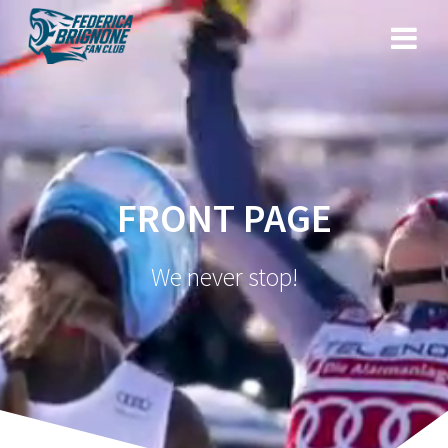
Salta
al
contenuto
FRONT PAGE
We never stop!