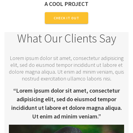
A COOL PROJECT
CHECK IT OUT
What Our Clients Say
Lorem ipsum dolor sit amet, consectetur adipisicing
elit, sed do eiusmod tempor incididunt ut labore et
dolore magna aliqua. Ut enim ad minim veniam, quis
nostrud exercitation ullamco laboris nisi.
“Lorem ipsum dolor sit amet, consectetur
adipisicing elit, sed do eiusmod tempor
incididunt ut labore et dolore magna aliqua.
Ut enim ad minim veniam.”