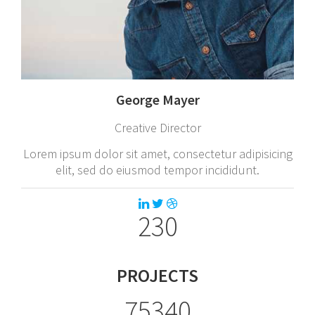
George Mayer
Creative Director
Lorem ipsum dolor sit amet, consectetur adipisicing
elit, sed do eiusmod tempor incididunt.
230
PROJECTS
75340