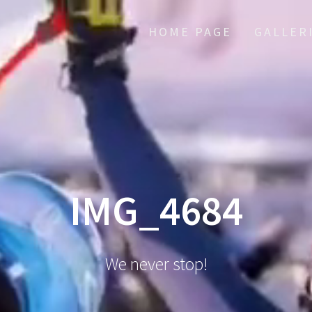
HOME PAGE
GALLER
IMG_4684
We never stop!