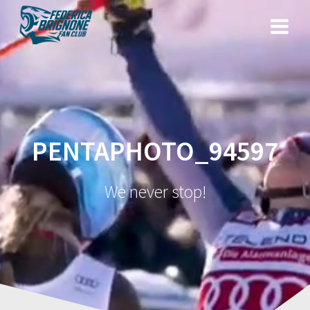
Salta
al
contenuto
PENTAPHOTO_94597
We never stop!